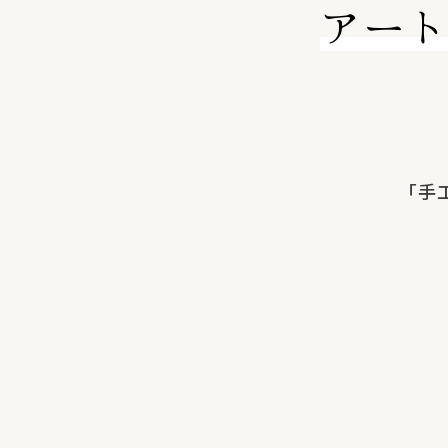
アー
「手